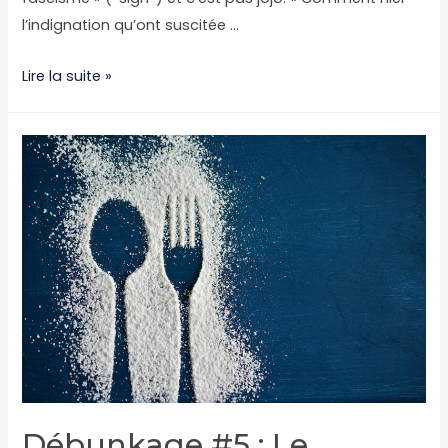
l’indignation qu’ont suscitée …
Débunkage
Lire la suite »
#6
:
le
complot
des
carencés
végano-
islamo-
hitlero-
fascistes
Débunkage #5 : Le