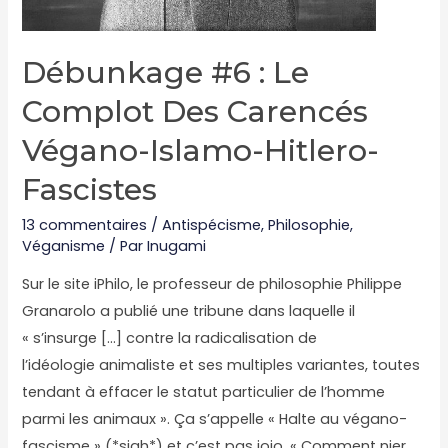
Débunkage #6 : Le
Complot Des Carencés
Végano-Islamo-Hitlero-
Fascistes
13 commentaires
/
Antispécisme
,
Philosophie
,
Véganisme
/ Par
Inugami
Sur le site iPhilo, le professeur de philosophie Philippe
Granarolo a publié une tribune dans laquelle il
« s’insurge […] contre la radicalisation de
l’idéologie animaliste et ses multiples variantes, toutes
tendant à effacer le statut particulier de l’homme
parmi les animaux ». Ça s’appelle « Halte au végano-
fascisme » (*sigh*) et c’est pas jojo. « Comment nier