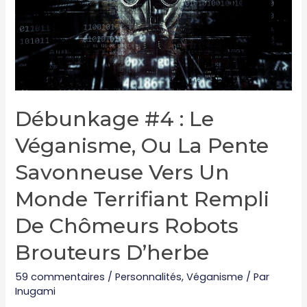
va
vous
étonner)
Débunkage #4 : Le
Véganisme, Ou La Pente
Savonneuse Vers Un
Monde Terrifiant Rempli
De Chômeurs Robots
Brouteurs D’herbe
59 commentaires
/
Personnalités
,
Véganisme
/ Par
Inugami