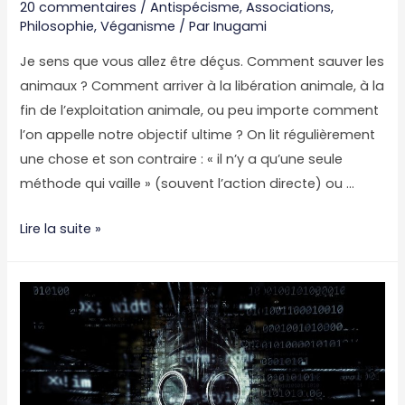
20 commentaires
/
Antispécisme
,
Associations
,
Philosophie
,
Véganisme
/ Par
Inugami
Je sens que vous allez être déçus. Comment sauver les
animaux ? Comment arriver à la libération animale, à la
fin de l’exploitation animale, ou peu importe comment
l’on appelle notre objectif ultime ? On lit régulièrement
une chose et son contraire : « il n’y a qu’une seule
méthode qui vaille » (souvent l’action directe) ou …
42
Lire la suite »
moyens
de
sauver
les
animaux
(le
douzième