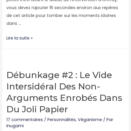
vous devez rajouter 16 secondes environ aux repères
de cet article pour tomber sur les moments idoines
dans …
Débunkage
Lire la suite »
#3:
Michel
Onfray
ou
Débunkage #2 : Le Vide
l’invasion
Intersidéral Des Non-
des
dinosaures
Arguments Enrobés Dans
nazis
Du Joli Papier
zoophiles
17 commentaires
/
Personnalités
,
Véganisme
/ Par
Inugami