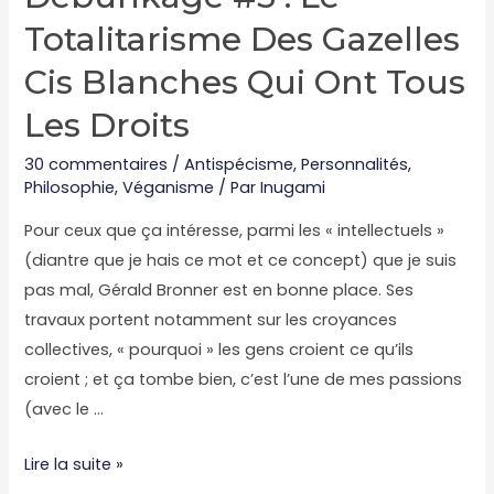
Totalitarisme Des Gazelles
Cis Blanches Qui Ont Tous
Les Droits
30 commentaires
/
Antispécisme
,
Personnalités
,
Philosophie
,
Véganisme
/ Par
Inugami
Pour ceux que ça intéresse, parmi les « intellectuels »
(diantre que je hais ce mot et ce concept) que je suis
pas mal, Gérald Bronner est en bonne place. Ses
travaux portent notamment sur les croyances
collectives, « pourquoi » les gens croient ce qu’ils
croient ; et ça tombe bien, c’est l’une de mes passions
(avec le …
Débunkage
Lire la suite »
#5