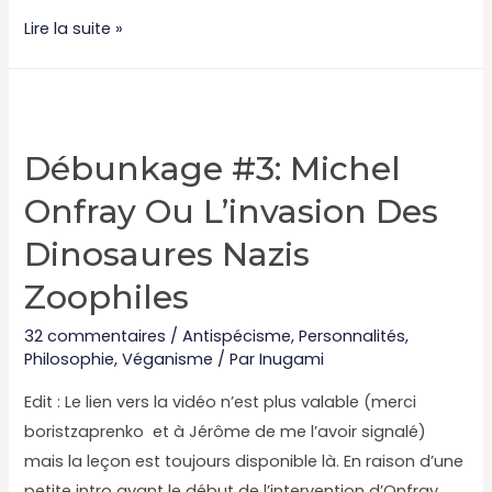
Ça
Lire la suite »
s’passe
comme
ça
chez
Débunkage #3: Michel
McDonald’s,
Onfray Ou L’invasion Des
Bob
Dinosaures Nazis
Zoophiles
32 commentaires
/
Antispécisme
,
Personnalités
,
Philosophie
,
Véganisme
/ Par
Inugami
Edit : Le lien vers la vidéo n’est plus valable (merci
boristzaprenko et à Jérôme de me l’avoir signalé)
mais la leçon est toujours disponible là. En raison d’une
petite intro avant le début de l’intervention d’Onfray,