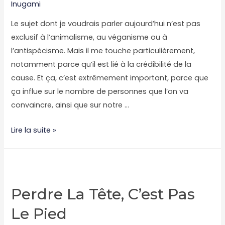
arguments
Inugami
enrobés
Le sujet dont je voudrais parler aujourd’hui n’est pas
dans
exclusif à l’animalisme, au véganisme ou à
du
l’antispécisme. Mais il me touche particulièrement,
joli
notamment parce qu’il est lié à la crédibilité de la
papier
cause. Et ça, c’est extrêmement important, parce que
ça influe sur le nombre de personnes que l’on va
convaincre, ainsi que sur notre …
Le
Lire la suite »
torero
encorné
était
un
Perdre La Tête, C’est Pas
herbivore
Le Pied
reptilien