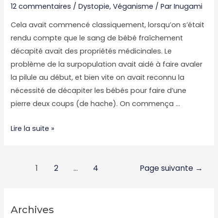
12 commentaires
/
Dystopie
,
Véganisme
/ Par
Inugami
Cela avait commencé classiquement, lorsqu’on s’était
rendu compte que le sang de bébé fraîchement
décapité avait des propriétés médicinales. Le
problème de la surpopulation avait aidé à faire avaler
la pilule au début, et bien vite on avait reconnu la
nécessité de décapiter les bébés pour faire d’une
pierre deux coups (de hache). On commença …
Perdre
Lire la suite »
la
tête,
Navigation
c’est
1
2
…
4
Page suivante
→
des
pas
articles
le
pied
Archives