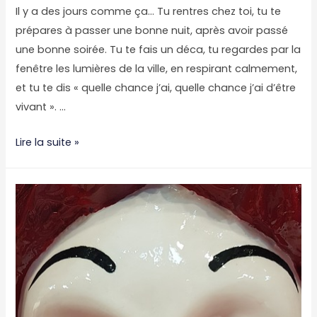
Il y a des jours comme ça… Tu rentres chez toi, tu te
prépares à passer une bonne nuit, après avoir passé
une bonne soirée. Tu te fais un déca, tu regardes par la
fenêtre les lumières de la ville, en respirant calmement,
et tu te dis « quelle chance j’ai, quelle chance j’ai d’être
vivant ». …
Débunkage
Lire la suite »
#4
:
le
véganisme,
ou
la
pente
savonneuse
vers