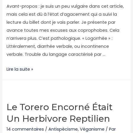
Avant-propos : je suis un peu vulgaire dans cet article,
mais cela est dû à l’état d’agacement qui a suivi la
lecture du billet dont je vais parler. Je présente par
avance toutes mes excuses aux coprophobes. Cela
n’arrivera plus. C’est pathologique. « Logorrhée » :
Littéralement, diarrhée verbale, ou incontinence
verbale. Trouble du langage caractérisé par …
Débunkage
Lire la suite »
#2
:
le
vide
Le Torero Encorné Était
intersidéral
Un Herbivore Reptilien
des
non-
14 commentaires
/
Antispécisme
,
Véganisme
/ Par