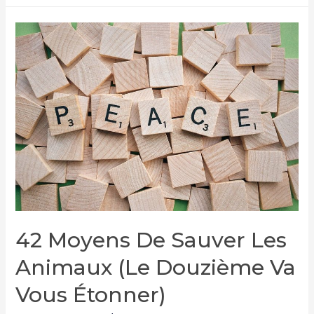
:
le
totalitarisme
des
gazelles
cis
blanches
qui
ont
tous
les
droits
42 Moyens De Sauver Les
Animaux (le Douzième Va
Vous Étonner)