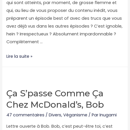
qui sont atteints, par moment, de grosse flemme et
qui, au lieu de vous proposer du contenu inédit, vous
préparent un épisode best of avec des trucs que vous
avez déjà vus dans les autres épisodes ? C’est ignoble,
hein ? Irrespectueux ? Absolument impardonnable ?
Complètement …
Trois
Lire la suite »
histoires
végé-
friendly
de
Ça S’passe Comme Ça
feignasse
Chez McDonald’s, Bob
#1
47 commentaires
/
Divers
,
Véganisme
/ Par
Inugami
Lettre ouverte à Bob. Bob, c’est peut-être toi, c’est