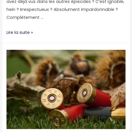
avez déjà vus dans les autres épisodes ? C’est ignoble,
hein ? Irrespectueux ? Absolument impardonnable ?
Complètement …
Trois
Lire la suite »
histoires
végé-
friendly
de
feignasse
#2