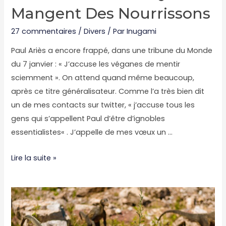
Mangent Des Nourrissons
27 commentaires
/
Divers
/ Par
Inugami
Paul Ariès a encore frappé, dans une tribune du Monde
du 7 janvier : « J’accuse les véganes de mentir
sciemment ». On attend quand même beaucoup,
après ce titre généralisateur. Comme l’a très bien dit
un de mes contacts sur twitter, « j’accuse tous les
gens qui s’appellent Paul d’être d’ignobles
essentialistes« . J’appelle de mes vœux un …
Débunkage
Lire la suite »
#7
:
l’agenda
caché
des