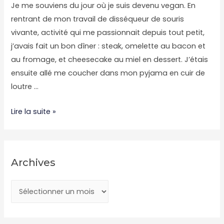
Je me souviens du jour où je suis devenu vegan. En
rentrant de mon travail de disséqueur de souris
vivante, activité qui me passionnait depuis tout petit,
j’avais fait un bon dîner : steak, omelette au bacon et
au fromage, et cheesecake au miel en dessert. J’étais
ensuite allé me coucher dans mon pyjama en cuir de
loutre …
La
Lire la suite »
légende
du
Vegan-
Archives
Garou
(ou
A
pas)
r
c