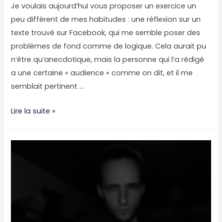
Je voulais aujourd’hui vous proposer un exercice un
peu différent de mes habitudes : une réflexion sur un
texte trouvé sur Facebook, qui me semble poser des
problèmes de fond comme de logique. Cela aurait pu
n’être qu’anecdotique, mais la personne qui l’a rédigé
a une certaine « audience » comme on dit, et il me
semblait pertinent …
Débunkage
Lire la suite »
#9
:
un
cas
d’école
de
généralisation
abusive