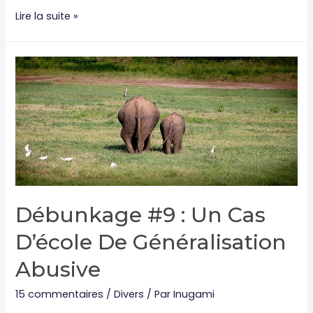
Débunkage
Lire la suite »
#10
:
RIP
la
logique,
Vade
Retro
la
cohérence
Débunkage #9 : Un Cas
D’école De Généralisation
Abusive
15 commentaires
/
Divers
/ Par
Inugami