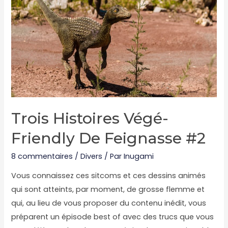
antidreyfusards
à
la
solde
du
transhumanisme
qui
mangent
Trois Histoires Végé-
des
Friendly De Feignasse #2
nourrissons
8 commentaires
/
Divers
/ Par
Inugami
Vous connaissez ces sitcoms et ces dessins animés
qui sont atteints, par moment, de grosse flemme et
qui, au lieu de vous proposer du contenu inédit, vous
préparent un épisode best of avec des trucs que vous