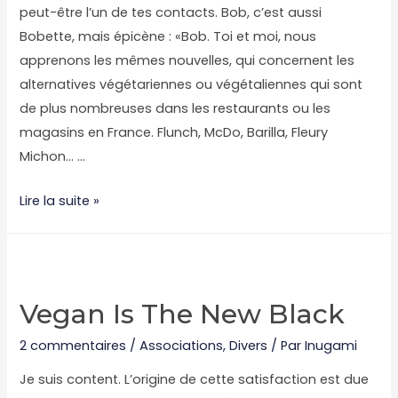
peut-être l’un de tes contacts. Bob, c’est aussi
Bobette, mais épicène : «Bob. Toi et moi, nous
apprenons les mêmes nouvelles, qui concernent les
alternatives végétariennes ou végétaliennes qui sont
de plus nombreuses dans les restaurants ou les
magasins en France. Flunch, McDo, Barilla, Fleury
Michon… …
Ça
Lire la suite »
s’passe
comme
ça
chez
Vegan Is The New Black
McDonald’s,
Bob
2 commentaires
/
Associations
,
Divers
/ Par
Inugami
Je suis content. L’origine de cette satisfaction est due