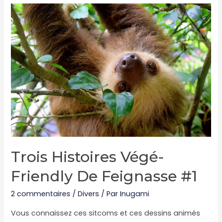
retirer
la
chasse
après
votre
passage.
Trois Histoires Végé-
Friendly De Feignasse #1
2 commentaires
/
Divers
/ Par
Inugami
Vous connaissez ces sitcoms et ces dessins animés