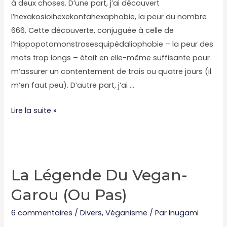
à deux choses. D’une part, j’ai découvert
l’hexakosioihexekontahexaphobie, la peur du nombre
666. Cette découverte, conjuguée à celle de
l’hippopotomonstrosesquipédaliophobie – la peur des
mots trop longs – était en elle-même suffisante pour
m’assurer un contentement de trois ou quatre jours (il
m’en faut peu). D’autre part, j’ai …
Vegan
Lire la suite »
is
the
new
black
La Légende Du Vegan-
Garou (ou Pas)
6 commentaires
/
Divers
,
Véganisme
/ Par
Inugami