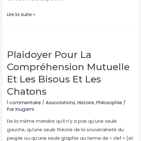
Il
Lire la suite »
est
terrible,
le
cri
Plaidoyer Pour La
de
Compréhension Mutuelle
la
carotte
Et Les Bisous Et Les
cassée
Chatons
sur
un
1 commentaire
/
Associations
,
Histoire
,
Philosophie
/
comptoir
Par
Inugami
d’étain
De la même manière qu’il n’y a pas qu’une seule
gauche, qu’une seule théorie de la souveraineté du
peuple ou qu’une seule graphie au terme de « clef » (et