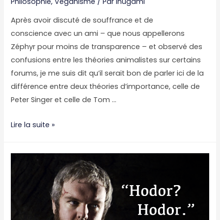
Philosophie
,
Véganisme
/ Par
Inugami
Après avoir discuté de souffrance et de
conscience avec un ami – que nous appellerons
Zéphyr pour moins de transparence – et observé des
confusions entre les théories animalistes sur certains
forums, je me suis dit qu’il serait bon de parler ici de la
différence entre deux théories d’importance, celle de
Peter Singer et celle de Tom …
Droit
Lire la suite »
des
animaux,
utilitarisme
et
autres
joyeusetés
à