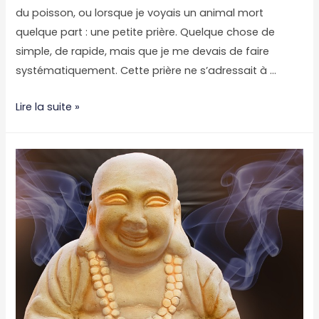
du poisson, ou lorsque je voyais un animal mort
quelque part : une petite prière. Quelque chose de
simple, de rapide, mais que je me devais de faire
systématiquement. Cette prière ne s’adressait à …
Le
Lire la suite »
sacrifice
de
la
côte
de
boeuf