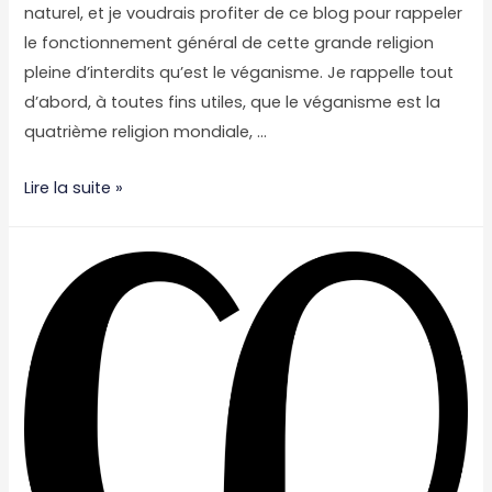
naturel, et je voudrais profiter de ce blog pour rappeler
le fonctionnement général de cette grande religion
pleine d’interdits qu’est le véganisme. Je rappelle tout
d’abord, à toutes fins utiles, que le véganisme est la
quatrième religion mondiale, …
Donne-
Lire la suite »
nous
aujourd’hui
notre
chili
con
seitan
quotidien