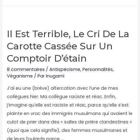
soir,
c’est
ragoût
de
Il Est Terrible, Le Cri De La
chaton
Carotte Cassée Sur Un
aux
morilles
Comptoir D’étain
8 commentaires
/
Antispécisme
,
Personnalités
,
Véganisme
/ Par
Inugami
J’ai eu une (brève) altercation avec l’une de mes
collègues hier. Ma collègue raciste et réac. Enfin,
j’imagine qu’elle est raciste et réac, parce qu’elle s’est
plainte en vrac des immigrés musulmans qui avaient le
culot de prier dans des « salles de prière clandestines »
(quoi que cela signifie), des femmes musulmanes et
de leurs foulards parce …