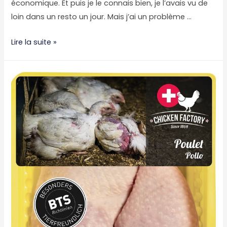
économique. Et puis je le connais bien, je l’avais vu de
loin dans un resto un jour. Mais j’ai un problème …
Celui
Lire la suite »
où
il
était
question
d’Aymeric
Caron
et
pas
de
Game
of
Thrones