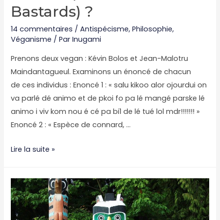
Bastards) ?
14 commentaires
/
Antispécisme
,
Philosophie
,
Véganisme
/ Par
Inugami
Prenons deux vegan : Kévin Bolos et Jean-Malotru
Maindantagueul. Examinons un énoncé de chacun
de ces individus : Enoncé 1 : « salu kikoo alor ojourdui on
va parlé dé animo et de pkoi fo pa lé mangé parske lé
animo i viv kom nou é cé pa bi1 de lé tué lol mdr!!!!!!! »
Enoncé 2 : « Espèce de connard, …
A.C.A.B.
Lire la suite »
(All
Carnists
Are
Bastards)
?