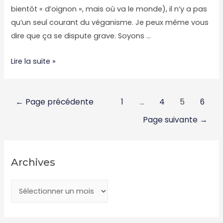
bientôt « d’oignon », mais où va le monde), il n’y a pas
qu’un seul courant du véganisme. Je peux même vous
dire que ça se dispute grave. Soyons …
Plaidoyer
Lire la suite »
pour
la
Navigation
compréhension
←
Page précédente
1
…
4
5
6
des
mutuelle
Page suivante
→
articles
et
les
bisous
Archives
et
les
A
chatons
r
c