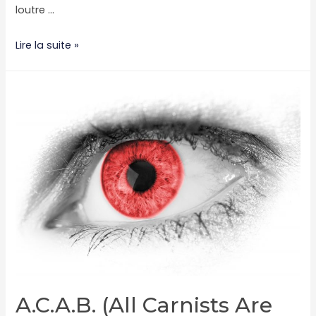
loutre …
La
Lire la suite »
légende
du
Vegan-
Garou
(ou
pas)
A.C.A.B. (All Carnists Are